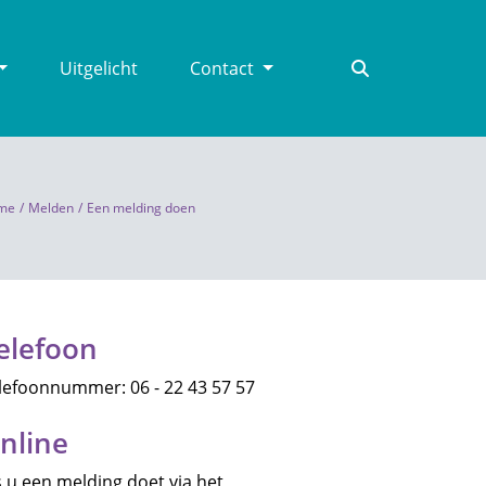
Uitgelicht
Contact
me
Melden
Een melding doen
elefoon
lefoonnummer: 06 - 22 43 57 57
nline
s u een melding doet via het