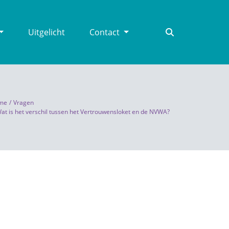
Uitgelicht
Contact
me
Vragen
at is het verschil tussen het Vertrouwensloket en de NVWA?